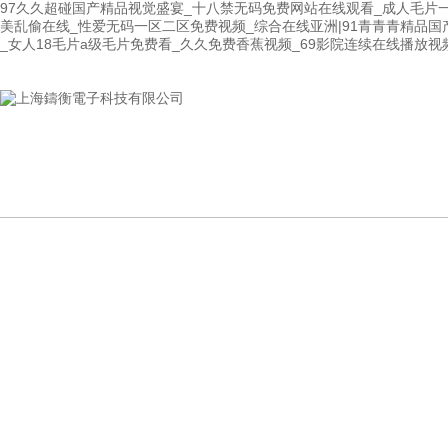
97久久超碰国产精品视觉盛宴_十八禁无码免费网站在线观看_成人毛片
美乱偷在线_性爱无码一区二区免费视频_综合在线亚洲|91青青青精品国
_女人18毛片a级毛片免费看_久久免费香蕉视频_69影院连续在线播放