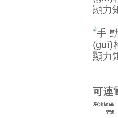
可連
產(chǎn)品
型號