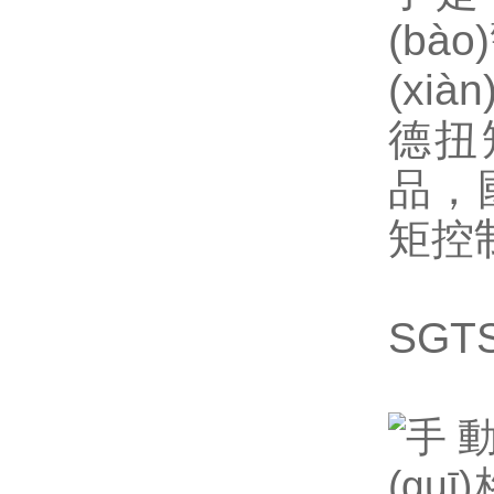
(bà
(xi
德扭
品，國
矩控制提
SGT