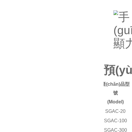
預(y
產(chǎn)品型
號
(Model)
SGAC-20
SGAC-100
SGAC-300