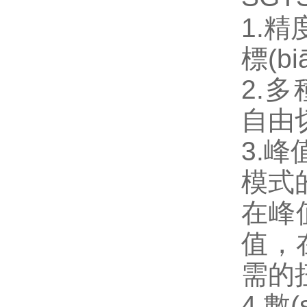
1.精
標(bi
2.多
自由切
3.峰
模式的
在峰值
值，在
需的
4.數