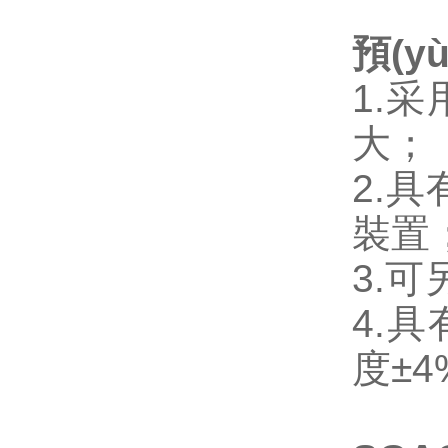
預(
1.采
大；
2.具
裝置
3.可另
4.具有
度±4%