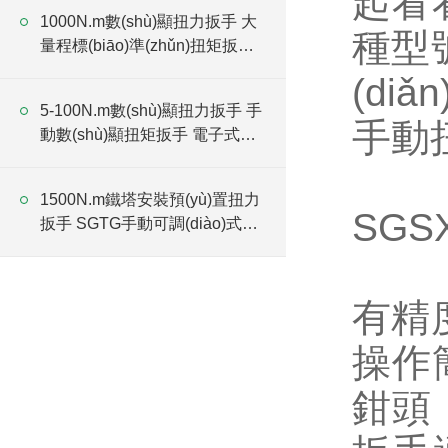
起看看
1000N.m數(shù)顯扭力扳手 大
種型
量程標(biāo)準(zhǔn)扭矩扳手
可調(diào)節(jié)電子力矩扳手
(di
廠家
5-100N.m數(shù)顯扭力扳手 手
手動
動數(shù)顯扭矩扳手 電子式力
矩扳手廠家
1500N.m鐵塔安裝預(yù)置扭力
SGS
扳手 SGTG手動可調(diào)式預
(yù)置扭矩扳手廠家
鑄衡
有精度
操作簡
鉗頭，