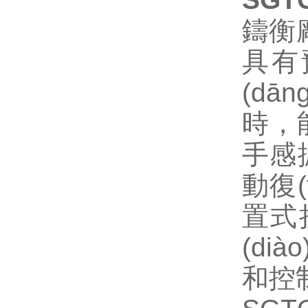
鑄衡廠
具有預
(dā
時
手感振
動復(
置式扭
(di
和控制