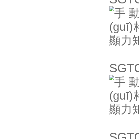
SG
SG