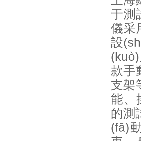
于測
儀采用
設(sh
(ku
款手
支架等
能
的測試儀
(fā)