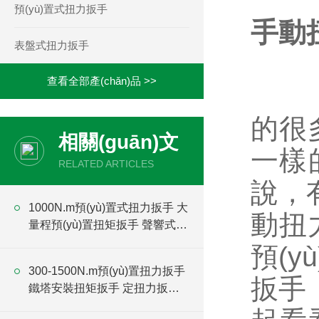
預(yù)置式扭力扳手
手動扭
表盤式扭力扳手
查看全部產(chǎn)品 >>
手動扭
的很
相關(guān)文
一樣的
章
RELATED ARTICLES
說
1000N.m預(yù)置式扭力扳手 大
動扭力
量程預(yù)置扭矩扳手 聲響式力
矩扳手廠家
預(y
300-1500N.m預(yù)置扭力扳手
扳手
鐵塔安裝扭矩扳手 定扭力扳手
廠家