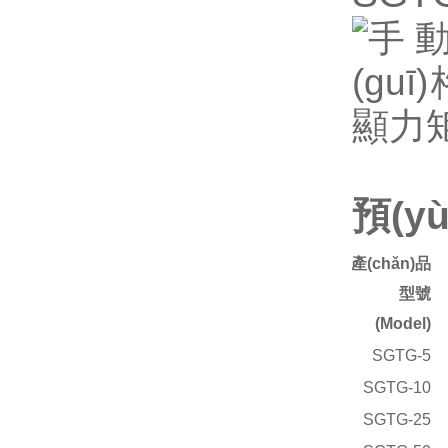
預(y
產(chǎn)品
型號
(Model)
SGTG-5
SGTG-10
SGTG-25