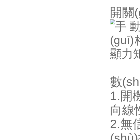
開關(
數(s
1.開
向線性
2.無
(sh