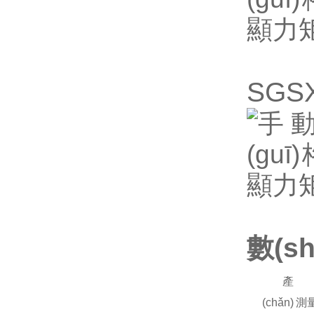
SG
數(s
產
(chǎn)
測