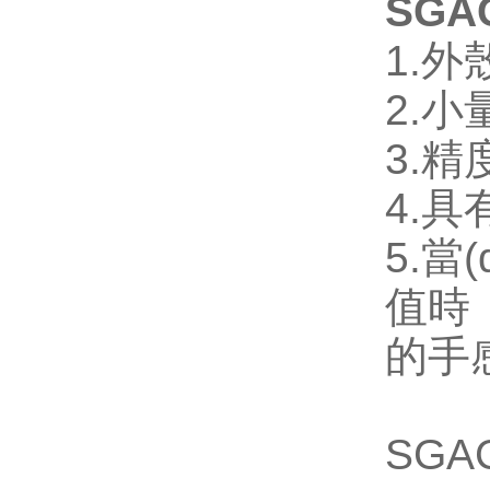
SGA
1.外
2.小
3.精度
4.具
5.當
值時，
的手感振
SGA