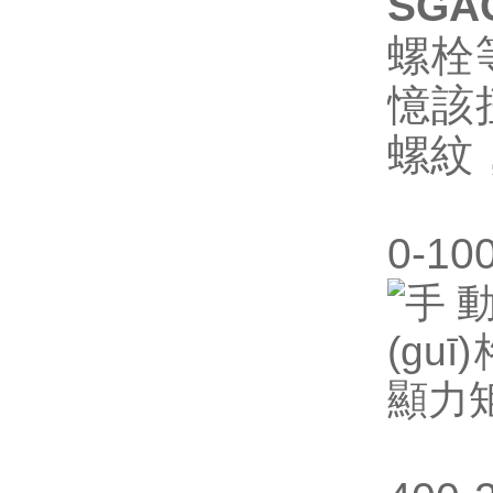
SG
螺栓
憶該
螺紋
0-1