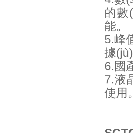
的數(
能。
5.峰
據(jù
6.國
7.
使用
SGT