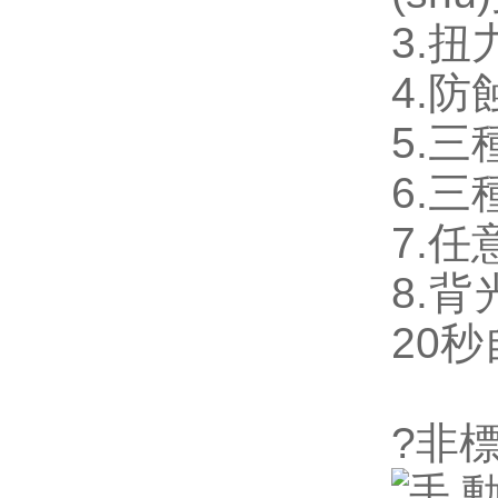
3.扭
4.防
5.三
6.三
7.任
8.
20秒
?非標